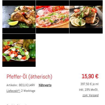
15,90
€
Pfeffer-Öl (ätherisch)
397,50
€ je ml
Artikelnr.: B01LX2J4RV
Nährwerte
inkl. 19% MwSt.
Lieferzeit*:
2 Werktage
zzgl. Versand