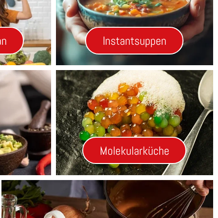
an
Instantsuppen
Molekularküche