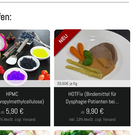
fen:
39,60
€ je Kg
HPMC
HOTFix (Bindemittel für
ropylmethylcellulose)
Dysphagie-Patienten bei…
5,90
€
9,90
€
ab
ab
19% MwSt.
zzgl. Versand
inkl. 19% MwSt.
zzgl. Versand