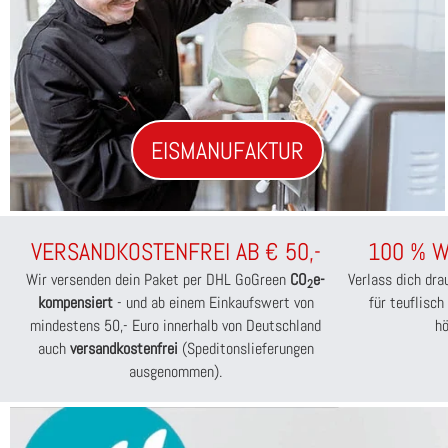
EISMANUFAKTUR
VERSANDKOSTENFREI AB € 50,-
100 % W
Wir versenden dein Paket per DHL GoGreen
CO
e-
Verlass dich dra
2
kompensiert
- und ab einem Einkaufswert von
für teuflisch
mindestens 50,- Euro innerhalb von Deutschland
hö
auch
versandkostenfrei
(Speditonslieferungen
ausgenommen).