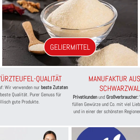
GELIERMITTEL
ÜRZTEUFEL-QUALITÄT
MANUFAKTUR AU
SCHWARZWAL
uf: Wir verwenden nur
beste Zutaten
 beste Qualität. Purer Genuss für
Privatkunden
und
Großverbraucher:
llisch gute Produkte.
füllen Gewürze und Co. mit viel Li
und in einer der schönsten Region