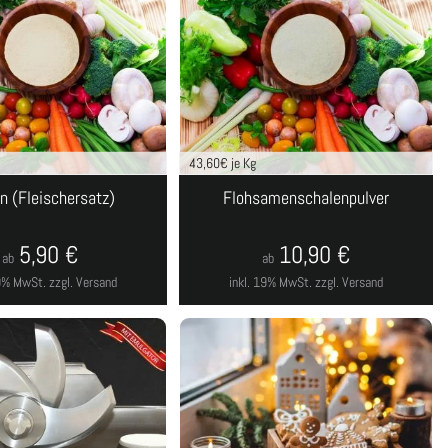
43,60
€ je Kg
n (Fleischersatz)
Flohsamenschalenpulver
5,90
€
10,90
€
ab
ab
19% MwSt.
zzgl. Versand
inkl. 19% MwSt.
zzgl. Versand