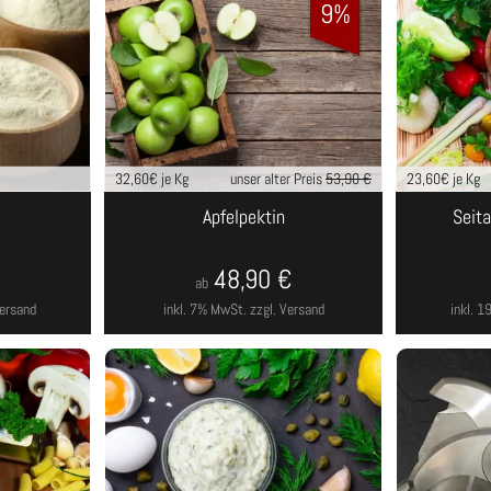
9%
32,60
€ je Kg
unser alter Preis
53,90 €
23,60
€ je Kg
Apfelpektin
Seita
48,90
€
ab
Versand
inkl. 7% MwSt.
zzgl. Versand
inkl. 