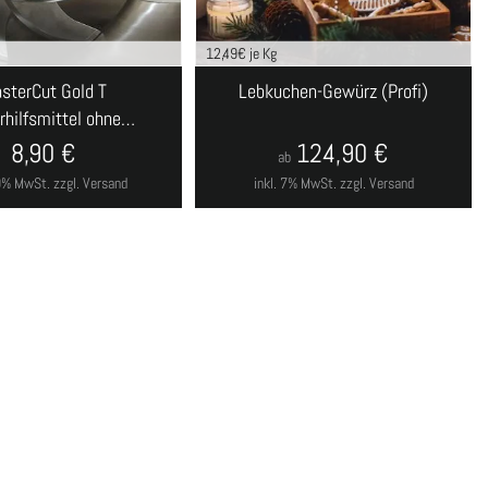
12,49
€ je Kg
sterCut Gold T
Lebkuchen-Gewürz (Profi)
rhilfsmittel ohne…
8,90
€
124,90
€
ab
19% MwSt.
zzgl. Versand
inkl. 7% MwSt.
zzgl. Versand