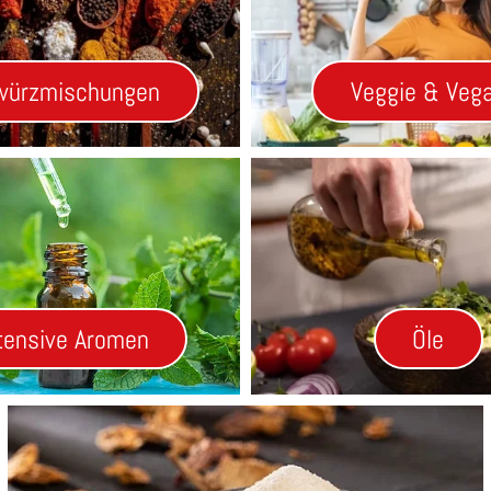
würzmischungen
Veggie & Veg
tensive Aromen
Öle