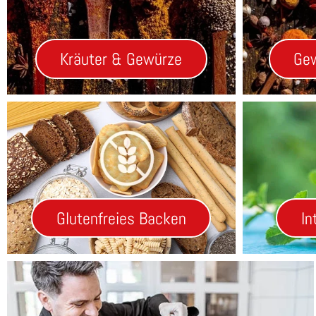
Kräuter & Gewürze
Ge
Glutenfreies Backen
In