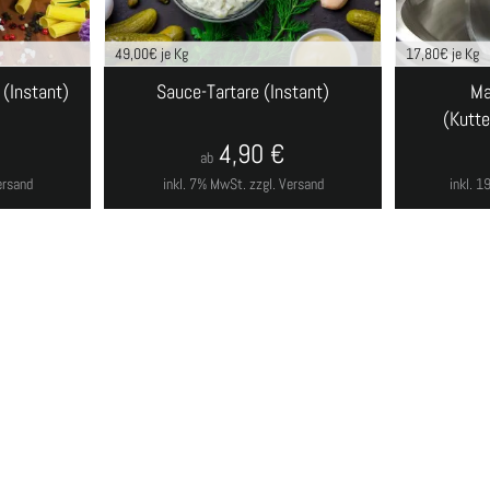
49,00
€ je Kg
17,80
€ je Kg
(Instant)
Sauce-Tartare (Instant)
Ma
(Kutte
€
4,90
€
ab
ersand
inkl. 7% MwSt.
zzgl. Versand
inkl. 