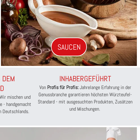
SAUCEN
S DEM
INHABERGEFÜHRT
D
Von
Profis für Profis:
Jahrelange Erfahrung in der
Genussbranche garantieren höchsten Würzteufel-
Wir mischen und
Standard - mit ausgesuchten Produkten, Zusätzen
ebe - handgemacht
und Mischungen.
en Deutschlands.