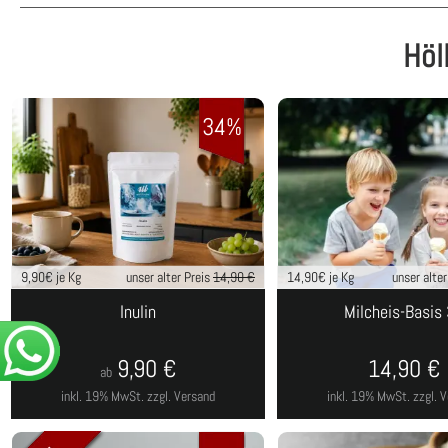
Höl
34%
9,90
€ je Kg
unser alter Preis
14,90 €
14,90
€ je Kg
unser alte
Inulin
Milcheis-Basis
9,90
€
14,90
€
ab
inkl. 19% MwSt.
zzgl. Versand
inkl. 19% MwSt.
zzgl. 