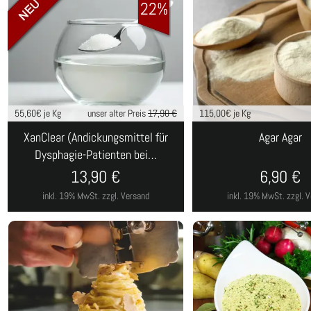
22%
55,60
€ je Kg
unser alter Preis
17,90 €
115,00
€ je Kg
XanClear (Andickungsmittel für
Agar Agar
Dysphagie-Patienten bei…
13,90
€
6,90
€
inkl. 19% MwSt.
zzgl. Versand
inkl. 19% MwSt.
zzgl. 