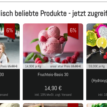
lisch beliebte Produkte - jetzt zugrei
6%
6%
r Preis
15,80 €
14,90
€ je Kg
unser alter Preis
15,80 €
59,00
€ je Kg
 30
Fruchteis-Basis 30
(Hydroxyp
14,90
€
Versand
inkl. 19% MwSt.
zzgl. Versand
inkl. 