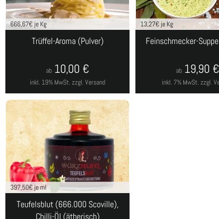
666,67
€ je Kg
13,27
€ je Kg
Trüffel-Aroma (Pulver)
Feinschmecker-Suppe 
10,00
€
19,90
ab
ab
inkl. 19% MwSt.
zzgl. Versand
inkl. 7% MwSt.
zzgl. V
397,50
€ je ml
Teufelsblut (666.000 Scoville),
Chilli-Öl (ätherisch)