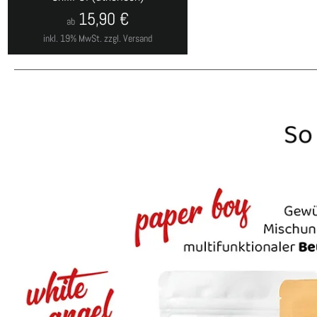
15,90
€
ab
inkl. 19% MwSt.
zzgl. Versand