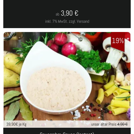
3,90
€
ab
inkl. 7% MwSt.
zzgl. Versand
19%
39,90
€ je Kg
unser alter Preis
4,90 €