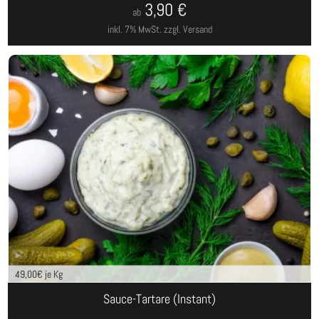
3,90
€
ab
inkl. 7% MwSt.
zzgl. Versand
49,00
€ je Kg
Sauce-Tartare (Instant)