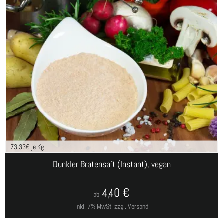
73,33
€ je Kg
Dunkler Bratensaft (Instant), vegan
4,40
€
ab
inkl. 7% MwSt.
zzgl. Versand