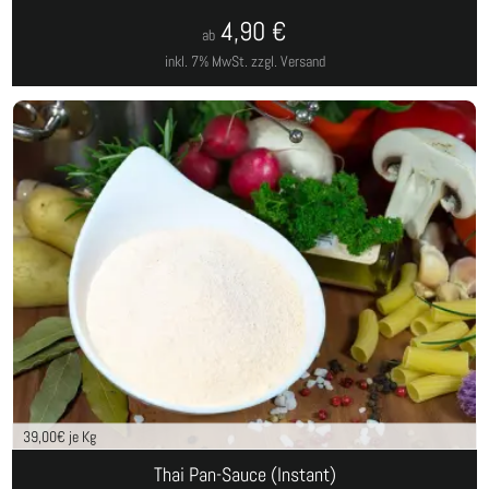
4,90
€
ab
inkl. 7% MwSt.
zzgl. Versand
39,00
€ je Kg
Thai Pan-Sauce (Instant)