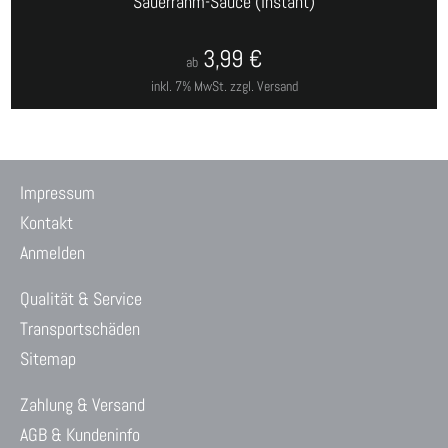
Sauerrahm-Sauce (Instant)
3,99
€
ab
inkl. 7% MwSt.
zzgl. Versand
Impressum
Kontakt
Anmelden
Qualität & Service
Transportschäden
Sitemap
Zahlung & Versand
AGB & Kundeninfo