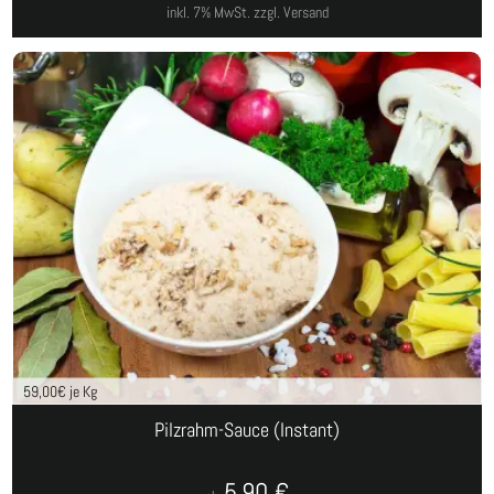
inkl. 7% MwSt.
zzgl. Versand
59,00
€ je Kg
Pilzrahm-Sauce (Instant)
5,90
€