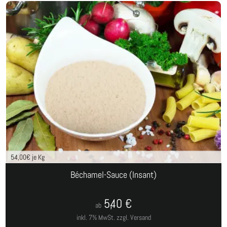
54,00
€ je Kg
Béchamel-Sauce (Insant)
5,40
€
ab
inkl. 7% MwSt.
zzgl. Versand