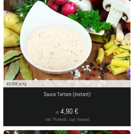
49,00
€ je Kg
Sauce Tartare (Instant)
4,90
€
ab
inkl. 7% MwSt.
zzgl. Versand