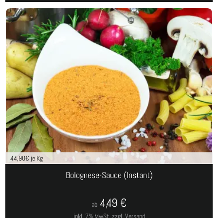
44,90
€ je Kg
Bolognese-Sauce (Instant)
4,49
€
ab
inkl. 7% MwSt.
zzgl. Versand