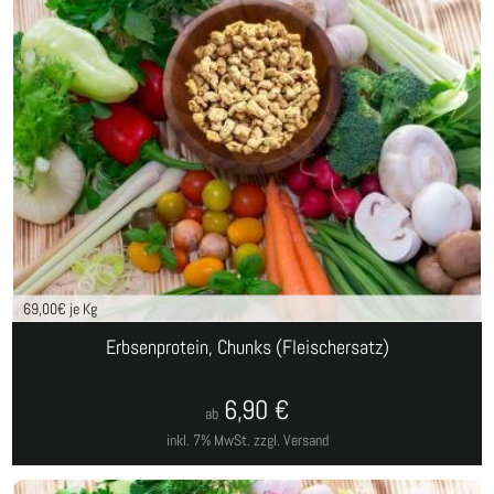
69,00
€ je Kg
Erbsenprotein, Chunks (Fleischersatz)
6,90
€
ab
inkl. 7% MwSt.
zzgl. Versand