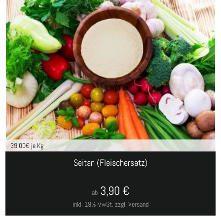
39,00
€ je Kg
Seitan (Fleischersatz)
3,90
€
ab
inkl. 19% MwSt.
zzgl. Versand