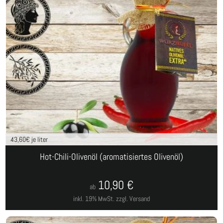
43,60
€ je liter
Hot-Chili-Olivenöl (aromatisiertes Olivenöl)
10,90
€
ab
inkl. 19% MwSt.
zzgl. Versand