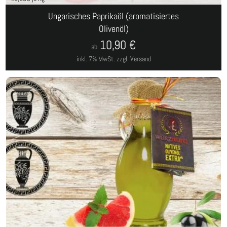
Ungarisches Paprikaöl (aromatisiertes
Olivenöl)
10,90
€
ab
inkl. 7% MwSt.
zzgl. Versand