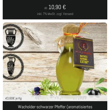
10,90
€
ab
inkl. 7% MwSt.
zzgl. Versand
43,60
€ je Kg
Wacholder-schwarzer Pfeffer (aromatisiertes