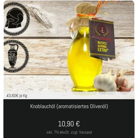
43,60
€ je Kg
Knoblauchöl (aromatisiertes Olivenöl)
10,90
€
inkl. 7% MwSt.
zzgl. Versand