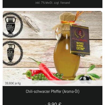
inkl. 7% MwSt.
zzgl. Versand
39,60
€ je Kg
Chili-schwarzer Pfeffer (Aroma-Öl)
9,90
€