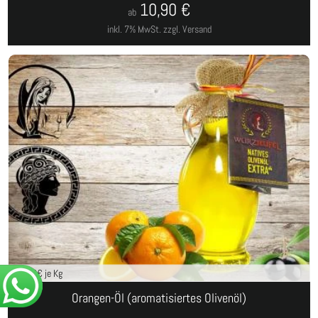
10,90
€
ab
inkl. 7% MwSt.
zzgl. Versand
43,60
€ je Kg
Orangen-Öl (aromatisiertes Olivenöl)