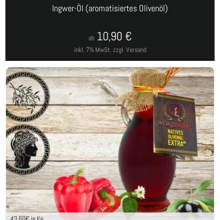
Ingwer-Öl (aromatisiertes Olivenöl)
10,90
€
ab
inkl. 7% MwSt.
zzgl. Versand
43,60
€ je Kg