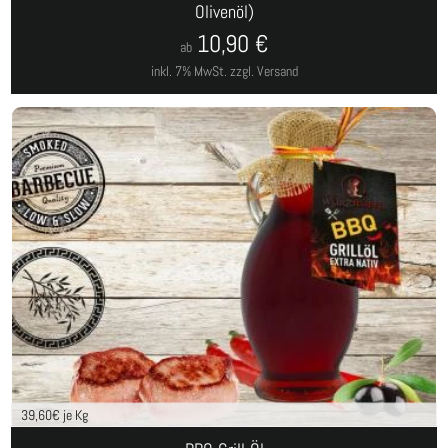
Olivenöl)
10,90
€
ab
inkl. 7% MwSt.
zzgl. Versand
39,60
€ je Kg