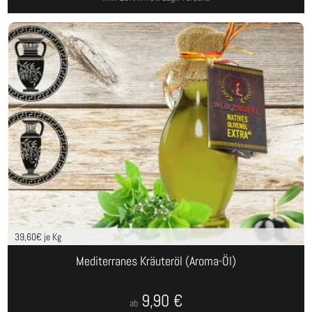
39,60
€ je Kg
Mediterranes Kräuteröl (Aroma-Öl)
9,90
€
ab