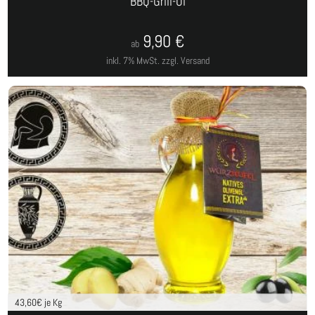
BBQ-Grill-Öl
9,90
€
ab
inkl. 7% MwSt.
zzgl. Versand
43,60
€ je Kg