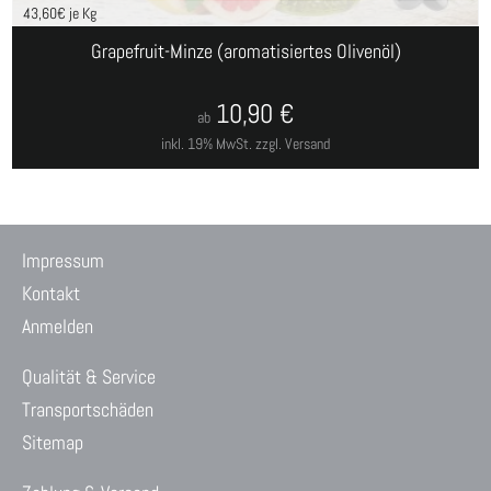
43,60
€ je Kg
Grapefruit-Minze (aromatisiertes Olivenöl)
10,90
€
ab
inkl. 19% MwSt.
zzgl. Versand
Impressum
Kontakt
Anmelden
Qualität & Service
Transportschäden
Sitemap