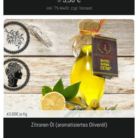
ab
inkl. 7% MwSt.
zzgl. Versand
43,60
€ je Kg
Zitronen-Öl (aromatisiertes Olivenöl)