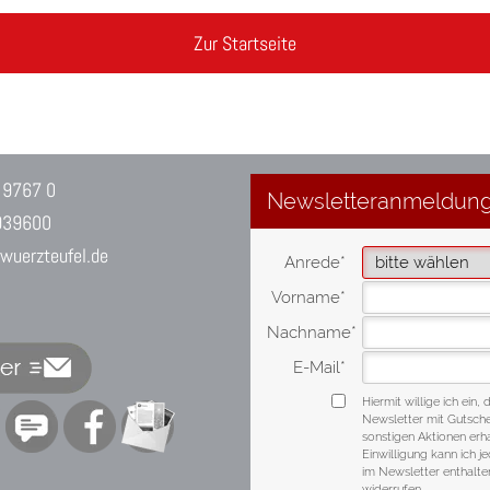
Zur Startseite
 9767 0
939600
uerzteufel.de