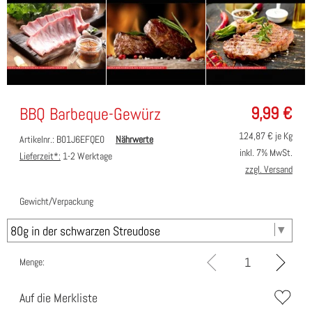
9,99
€
BBQ Barbeque-Gewürz
124,87
€ je Kg
Artikelnr.: B01J6EFQE0
Nährwerte
inkl. 7% MwSt.
Lieferzeit*:
1-2 Werktage
zzgl. Versand
Gewicht/Verpackung
Menge:
Auf die Merkliste