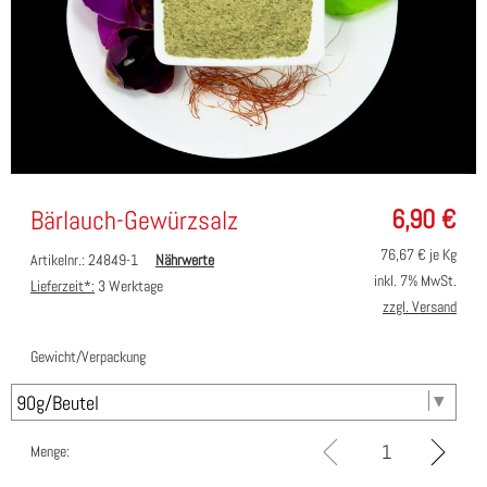
6,90
€
Bärlauch-Gewürzsalz
76,67
€ je Kg
Artikelnr.: 24849-1
Nährwerte
inkl. 7% MwSt.
Lieferzeit*:
3 Werktage
zzgl. Versand
Gewicht/Verpackung
Menge: