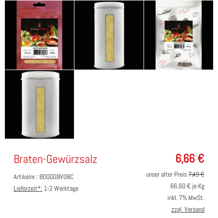
6,66
€
Braten-Gewürzsalz
unser alter Preis
7,49 €
Artikelnr.: B00OG9V08C
66,60
€ je Kg
Lieferzeit*:
1-2 Werktage
inkl. 7% MwSt.
zzgl. Versand