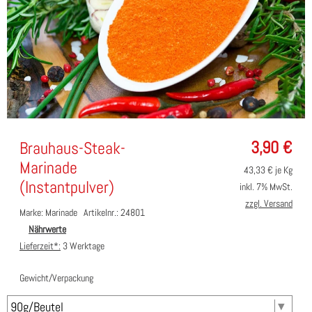
3,90
€
Brauhaus-Steak-
Marinade
43,33
€ je Kg
(Instantpulver)
inkl. 7% MwSt.
zzgl. Versand
Marke: Marinade
Artikelnr.: 24801
Nährwerte
Lieferzeit*:
3 Werktage
Gewicht/Verpackung