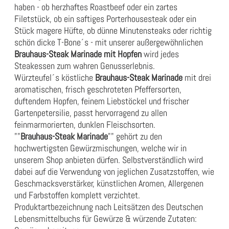
haben - ob herzhaftes Roastbeef oder ein zartes
Filetstück, ob ein saftiges Porterhousesteak oder ein
Stück magere Hüfte, ob dünne Minutensteaks oder richtig
schön dicke T-Bone´s - mit unserer außergewöhnlichen
Brauhaus-Steak Marinade mit Hopfen
wird jedes
Steakessen zum wahren Genusserlebnis.
Würzteufel´s köstliche
Brauhaus-Steak Marinade
mit drei
aromatischen, frisch geschroteten Pfeffersorten,
duftendem Hopfen, feinem Liebstöckel und frischer
Gartenpetersilie, passt hervorragend zu allen
feinmarmorierten, dunklen Fleischsorten.
""
Brauhaus-Steak Marinade
"" gehört zu den
hochwertigsten Gewürzmischungen, welche wir in
unserem Shop anbieten dürfen. Selbstverständlich wird
dabei auf die Verwendung von jeglichen Zusatzstoffen, wie
Geschmacksverstärker, künstlichen Aromen, Allergenen
und Farbstoffen komplett verzichtet.
Produktartbezeichnung nach Leitsätzen des Deutschen
Lebensmittelbuchs für Gewürze & würzende Zutaten: