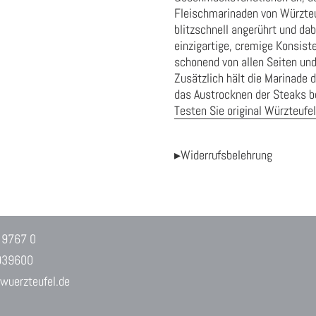
Fleischmarinaden von Würzteu
blitzschnell angerührt und da
einzigartige, cremige Konsiste
schonend von allen Seiten und 
Zusätzlich hält die Marinade d
das Austrocknen der Steaks be
Testen Sie original Würzteufel
▸Widerrufsbelehrung
 9767 0
939600
uerzteufel.de