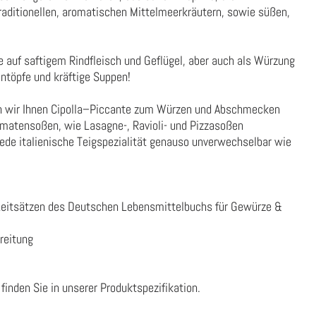
raditionellen, aromatischen Mittelmeerkräutern, sowie süßen,
e auf saftigem Rindfleisch und Geflügel, aber auch als Würzung
Eintöpfe und kräftige Suppen!
n wir Ihnen Cipolla–Piccante zum Würzen und Abschmecken
omatensoßen, wie Lasagne-, Ravioli- und Pizzasoßen
ede italienische Teigspezialität genauso unverwechselbar wie
Leitsätzen des Deutschen Lebensmittelbuchs für Gewürze &
reitung
finden Sie in unserer
Produktspezifikation
.