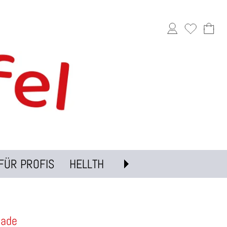
FÜR PROFIS
HELLTH
nade