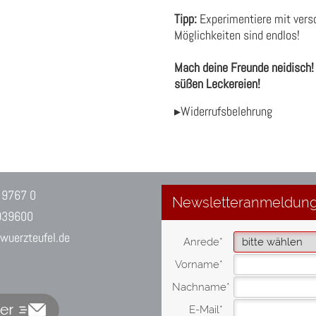
Tipp:
Experimentiere mit versc
Möglichkeiten sind endlos!
Mach deine Freunde neidisch! 
süßen Leckereien!
▸Widerrufsbelehrung
 9767 0
939600
uerzteufel.de