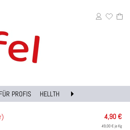
FÜR PROFIS
HELLTH
4,90
€
r)
49,00
€ je Kg