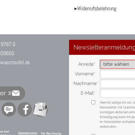
▸Widerrufsbelehrung
 9767 0
939600
uerzteufel.de