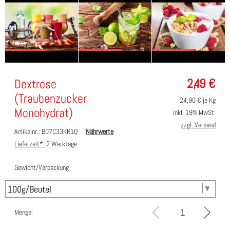
2,49
€
Dextrose
(Traubenzucker
24,90
€ je Kg
Monohydrat)
inkl. 19% MwSt.
zzgl. Versand
Artikelnr.: B07C33KR1Q
Nährwerte
Lieferzeit*:
2 Werktage
Gewicht/Verpackung
Menge: