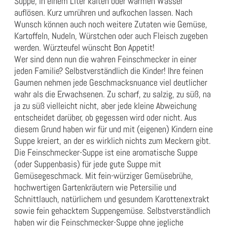
Suppe, in einem Liter kalten oder warmen Wasser
auflösen. Kurz umrühren und aufkochen lassen. Nach
Wunsch können auch noch weitere Zutaten wie Gemüse,
Kartoffeln, Nudeln, Würstchen oder auch Fleisch zugeben
werden. Würzteufel wünscht Bon Appetit!
Wer sind denn nun die wahren Feinschmecker in einer
jeden Familie? Selbstverständlich die Kinder! Ihre feinen
Gaumen nehmen jede Geschmacksnuance viel deutlicher
wahr als die Erwachsenen. Zu scharf, zu salzig, zu süß, na
ja zu süß vielleicht nicht, aber jede kleine Abweichung
entscheidet darüber, ob gegessen wird oder nicht. Aus
diesem Grund haben wir für und mit (eigenen) Kindern eine
Suppe kreiert, an der es wirklich nichts zum Meckern gibt.
Die Feinschmecker-Suppe ist eine aromatische Suppe
(oder Suppenbasis) für jede gute Suppe mit
Gemüsegeschmack. Mit fein-würziger Gemüsebrühe,
hochwertigen Gartenkräutern wie Petersilie und
Schnittlauch, natürlichem und gesundem Karottenextrakt
sowie fein gehacktem Suppengemüse. Selbstverständlich
haben wir die Feinschmecker-Suppe ohne jegliche