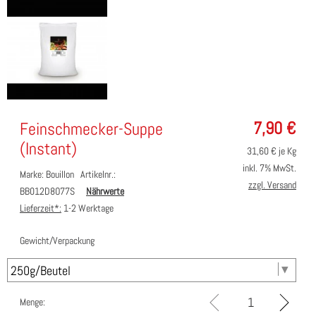
7,90
€
Feinschmecker-Suppe
(Instant)
31,60
€ je Kg
inkl. 7% MwSt.
Marke: Bouillon
Artikelnr.:
zzgl. Versand
BB012D8O77S
Nährwerte
Lieferzeit*:
1-2 Werktage
Gewicht/Verpackung
Menge: