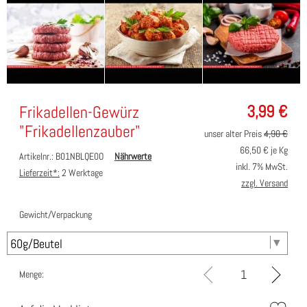
3,99
€
Frikadellen-Gewürz
"Frikadellenzauber"
unser alter Preis
4,90 €
66,50
€ je Kg
Artikelnr.: B01NBLQE0O
Nährwerte
inkl. 7% MwSt.
Lieferzeit*:
2 Werktage
zzgl. Versand
Gewicht/Verpackung
Menge: