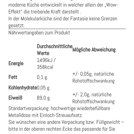
moderne Küche entwickelt in welcher allein der „Wow-
Effekt“ die treibende Kraft darstellt .
In der Molekularküche sind der Fantasie keine Grenzen
gesetzt.
Nährwertangaben zum Produkt
Durchschnittliche
Mögliche Abweichung
Werte
1496kJ /
Energie
358kcal
+/- 0,05g, natürliche
Fett
0,1 g.
Rohstoffschwankung
Kohlenhydrate
0,05 g.
+/- 2,0g, natürliche
Eiweiß
89,0 g.
Rohstoffschwankung
Standartverpackung: hochwertige wiederbefüllbare
Metalldose mit Einloch-Streuaufsatz.
Sie wünschen eine andere Verpackung bzw. Füllgewicht –
bitte in der oberen rechten Ecke das passende für Sie