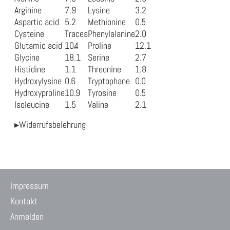
Arginine
7.9
Lysine
3.2
Aspartic acid
5.2
Methionine
0.5
Cysteine
Traces
Phenylalanine
2.0
Glutamic acid
10.4
Proline
12.1
Glycine
18.1
Serine
2.7
Histidine
1.1
Threonine
1.8
Hydroxylysine
0.6
Tryptophane
0.0
Hydroxyproline
10.9
Tyrosine
0.5
Isoleucine
1.5
Valine
2.1
▸Widerrufsbelehrung
Impressum
Kontakt
Anmelden