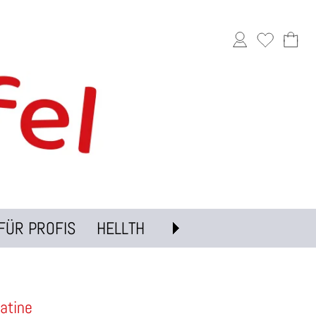
FÜR PROFIS
HELLTH
atine