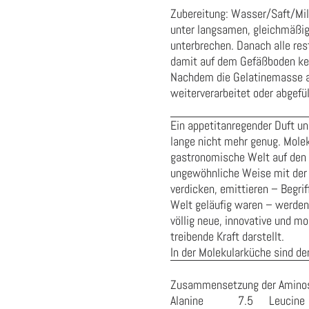
Zubereitung: Wasser/Saft/Mil
unter langsamen, gleichmäßige
unterbrechen. Danach alle res
damit auf dem Gefäßboden kei
Nachdem die Gelatinemasse au
weiterverarbeitet oder abgefü
Ein appetitanregender Duft u
lange nicht mehr genug. Mole
gastronomische Welt auf den K
ungewöhnliche Weise mit der 
verdicken, emittieren – Begrif
Welt geläufig waren – werden n
völlig neue, innovative und m
treibende Kraft darstellt.
In der Molekularküche sind de
Zusammensetzung der Aminos
Alanine
7.5
Leucine