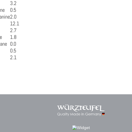
3.2
ine
0.5
anine
2.0
12.1
2.7
e
1.8
hane
0.0
0.5
2.1