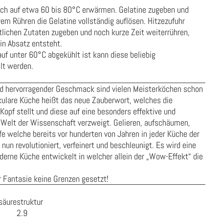
ch auf etwa 60 bis 80°C erwärmen. Gelatine zugeben und
m Rühren die Gelatine vollständig auflösen. Hitzezufuhr
tlichen Zutaten zugeben und noch kurze Zeit weiterrühren,
n Absatz entsteht.
f unter 60°C abgekühlt ist kann diese beliebig
llt werden.
nd hervorragender Geschmack sind vielen Meisterköchen schon
kulare Küche heißt das neue Zauberwort, welches die
opf stellt und diese auf eine besonders effektive und
Welt der Wissenschaft verzweigt. Gelieren, aufschäumen,
fe welche bereits vor hunderten von Jahren in jeder Küche der
un revolutioniert, verfeinert und beschleunigt. Es wird eine
oderne Küche entwickelt in welcher allein der „Wow-Effekt“ die
r Fantasie keine Grenzen gesetzt!
äurestruktur
2.9