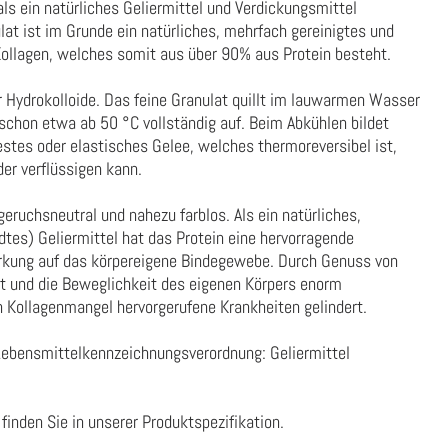
ls ein natürliches Geliermittel und Verdickungsmittel
lat ist im Grunde ein natürliches, mehrfach gereinigtes und
Kollagen, welches somit aus über 90% aus Protein besteht.
r Hydrokolloide. Das feine Granulat quillt im lauwarmen Wasser
schon etwa ab 50 °C vollständig auf. Beim Abkühlen bildet
festes oder elastisches Gelee, welches thermoreversibel ist,
er verflüssigen kann.
geruchsneutral und nahezu farblos. Als ein natürliches,
dtes) Geliermittel hat das Protein eine hervorragende
rkung auf das körpereigene Bindegewebe. Durch Genuss von
ät und die Beweglichkeit des eigenen Körpers enorm
h Kollagenmangel hervorgerufene Krankheiten gelindert.
Lebensmittelkennzeichnungsverordnung:
Geliermittel
finden Sie in unserer
Produktspezifikation
.