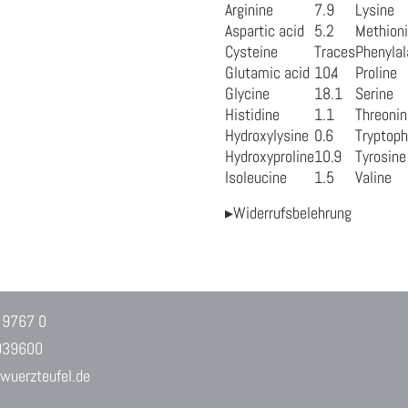
Arginine
7.9
Lysine
Aspartic acid
5.2
Methion
Cysteine
Traces
Phenylal
Glutamic acid
10.4
Proline
Glycine
18.1
Serine
Histidine
1.1
Threonin
Hydroxylysine
0.6
Tryptop
Hydroxyproline
10.9
Tyrosine
Isoleucine
1.5
Valine
▸Widerrufsbelehrung
 9767 0
939600
uerzteufel.de