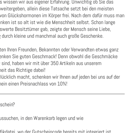
s wissen wir aus eigener Erfahrung. Unwichtig ob Sie das
eitergeben, allein diese Tatsache setzt bei den meisten
von Glückshormonen im Körper frei. Nach dem dafür muss man
nken ist so alt ist wie die Menschheit selbst. Schon lange
swerte Besitztümer gab, zeigte der Mensch seine Liebe,
 durch kleine und manchmal auch große Geschenke.
ten Ihren Freunden, Bekannten oder Verwandten etwas ganz
henken Sie guten Geschmack! Denn obwohl die Geschmäcke
ig sind, haben wir mit über 350 Artikeln aus unserem
eit das Richtige dabei!
ücklich macht, schenken wir Ihnen auf jeden bei uns auf der
ein einen Preisnachlass von 10%!
schein?
ussuchen, in den Warenkorb legen und wie
afikdatei, wo der Gutscheincode bereits mit integriert ist.