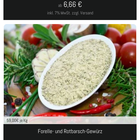
6,66
€
ab
inkl. 7% MwSt.
zzgl. Versand
59,00
€ je Kg
Forelle- und Rotbarsch-Gewürz