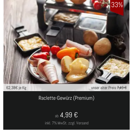
33%
62,38
€ je Kg
unser alter Preis
7,49 €
Raclette-Gewürz (Premium)
4,99
€
ab
inkl. 7% MwSt.
zzgl. Versand