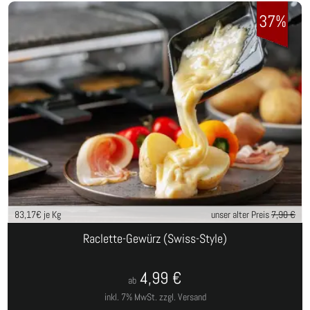
37%
83,17
€ je Kg
unser alter Preis
7,90 €
Raclette-Gewürz (Swiss-Style)
4,99
€
ab
inkl. 7% MwSt.
zzgl. Versand