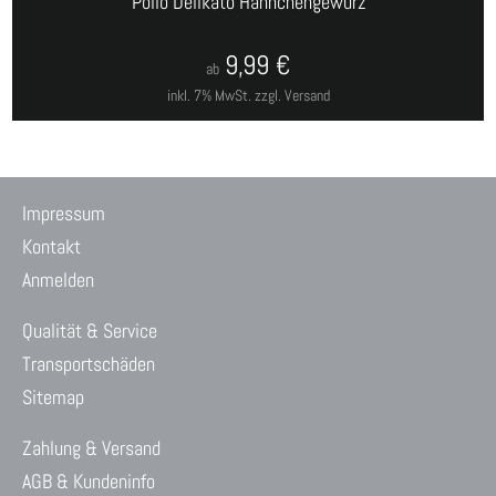
Pollo Delikato Hähnchengewürz
9,99
€
ab
inkl. 7% MwSt.
zzgl. Versand
Impressum
Kontakt
Anmelden
Qualität & Service
Transportschäden
Sitemap
Zahlung & Versand
AGB & Kundeninfo