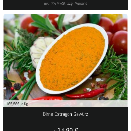
inkl. 7% MwSt.
zzgl. Versand
165,56
€ je Kg
Birne-Estragon-Gewürz
14,90
€