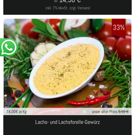
ab
inkl. 7% MwSt.
zzgl. Versand
33%
74,00
€ je Kg
unser alter Preis
9,99 €
Lachs- und Lachsforelle-Gewürz