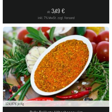
3,49
€
ab
inkl. 7% MwSt.
zzgl. Versand
124,87
€ je Kg