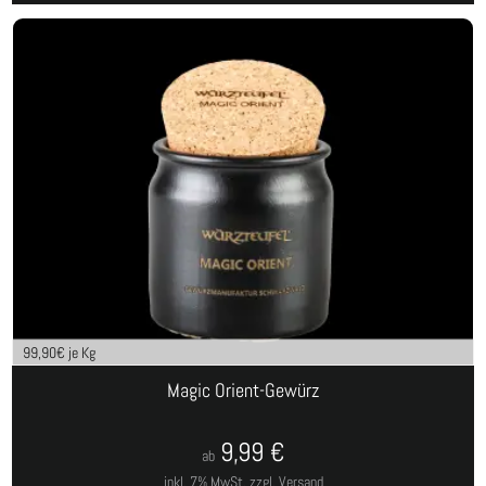
99,90
€ je Kg
Magic Orient-Gewürz
9,99
€
ab
inkl. 7% MwSt.
zzgl. Versand