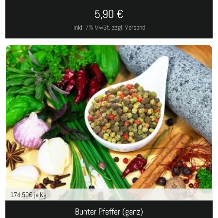
5,90
€
inkl. 7% MwSt.
zzgl. Versand
174,50
€ je Kg
Bunter Pfeffer (ganz)