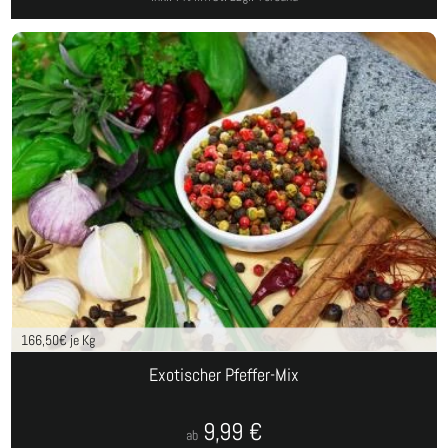
166,50
€ je Kg
Exotischer Pfeffer-Mix
9,99
€
ab