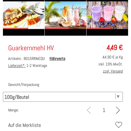
4,49
€
Guarkernmehl HV
44,90
€ je Kg
Artikelnr.: B015RRMCQU
Nährwerte
inkl. 19% MwSt.
Lieferzeit*:
1-2 Werktage
zzgl. Versand
Gewicht/Verpackung
Menge:
Auf die Merkliste