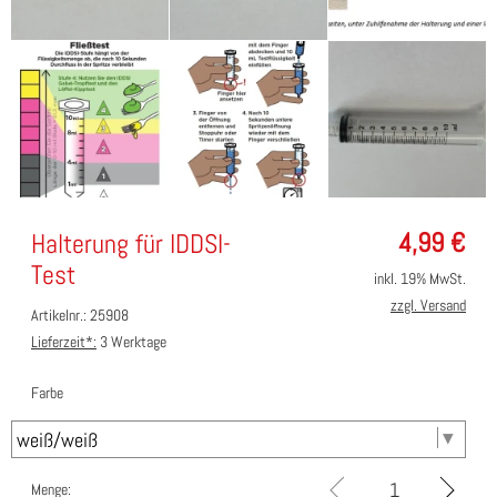
4,99
€
Halterung für IDDSI-
Test
inkl. 19% MwSt.
zzgl. Versand
Artikelnr.: 25908
Lieferzeit*:
3 Werktage
Farbe
Menge: