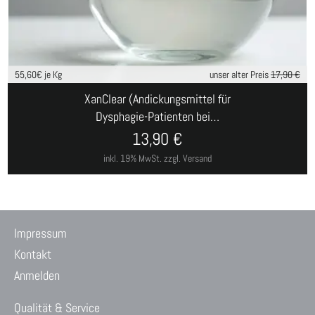
55,60
€ je Kg
unser alter Preis
17,90 €
XanClear (Andickungsmittel für
Dysphagie-Patienten bei…
13,90
€
inkl. 19% MwSt.
zzgl. Versand
Impressum
Kontakt
Anmelden
Qualität & Service