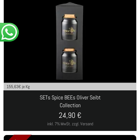
155,63
€ je Kg
SETs Spice BEEs Oliver Seibt
Collection
24,90
€
inkl. 7% MwSt.
zzgl. Versand