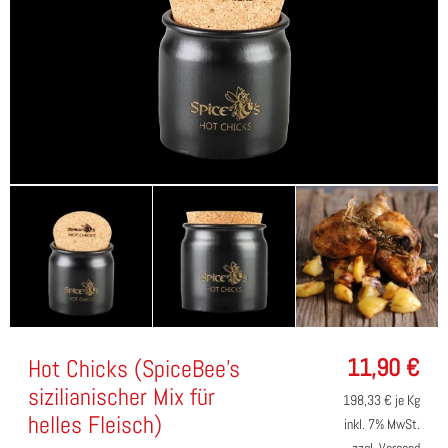
11,90
€
Hot Chicks (SpiceBee's
sizilianischer Mix für
198,33
€ je Kg
helles Fleisch)
inkl. 7% MwSt.