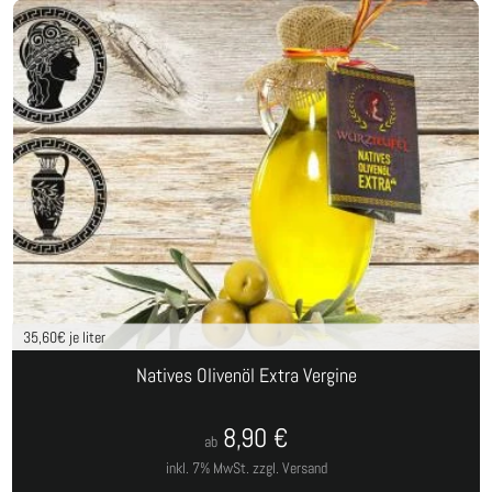
35,60
€ je liter
Natives Olivenöl Extra Vergine
8,90
€
ab
inkl. 7% MwSt.
zzgl. Versand