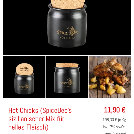
11,90
€
Hot Chicks (SpiceBee's
sizilianischer Mix für
198,33
€ je Kg
helles Fleisch)
inkl. 7% MwSt.