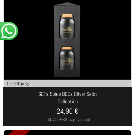
155,63
€ je Kg
SETs Spice BEEs Oliver Seibt
Collection
24,90
€
inkl. 7% MwSt.
zzgl. Versand