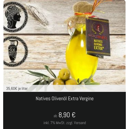
35,60
€ je liter
Natives Olivenöl Extra Vergine
8,90
€
ab
inkl. 7% MwSt.
zzgl. Versand