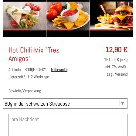
12,90
€
Hot Chili-Mix "Tres
Amigos"
161,25
€ je Kg
inkl. 7% MwSt.
Artikelnr.: B00QH5GFCY
Nährwerte
zzgl. Versand
Lieferzeit*:
1-2 Werktage
Gewicht/Verpackung