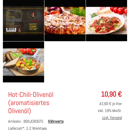
10,90
€
Hot-Chili-Olivenöl
(aromatisiertes
43,60
€ je liter
Olivenöl)
inkl. 19% MwSt.
zzgl. Versand
Artikelnr.: B00JCROGTS
Nährwerte
Lieferzeit*:
1-2 Werktage