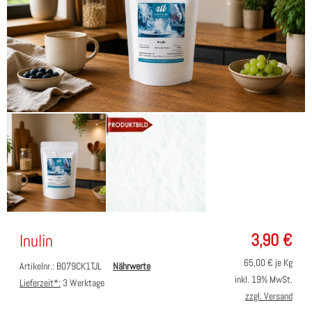
3,90
€
Inulin
65,00
€ je Kg
Artikelnr.: B079CK1TJL
Nährwerte
inkl. 19% MwSt.
Lieferzeit*:
3 Werktage
zzgl. Versand