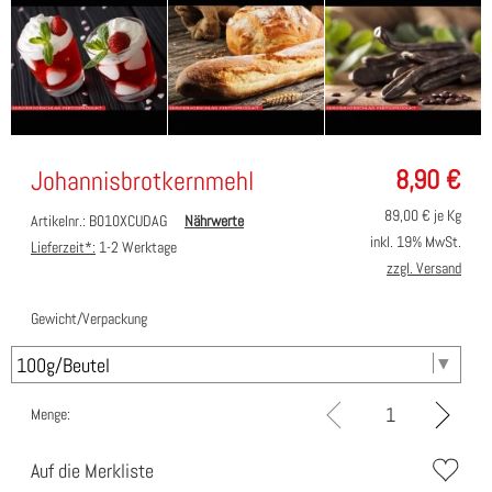
8,90
€
Johannisbrotkernmehl
89,00
€ je Kg
Artikelnr.: B010XCUDAG
Nährwerte
inkl. 19% MwSt.
Lieferzeit*:
1-2 Werktage
zzgl. Versand
Gewicht/Verpackung
Menge:
Auf die Merkliste