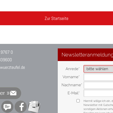
Zur Startseite
 9767 0
939600
uerzteufel.de