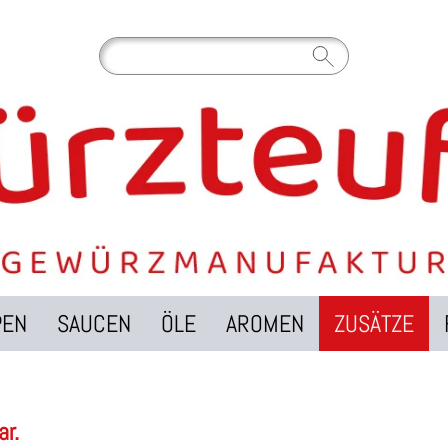
PEN
SAUCEN
ÖLE
AROMEN
ZUSÄTZE
ar.