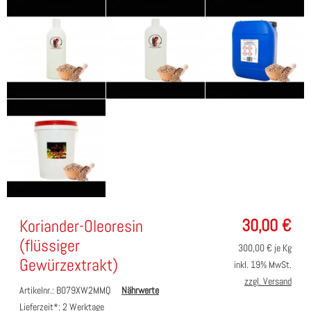
30,00
€
Koriander-Oleoresin
(flüssiger
300,00
€ je Kg
Gewürzextrakt)
inkl. 19% MwSt.
zzgl. Versand
Artikelnr.: B079XW2MMQ
Nährwerte
Lieferzeit*:
2 Werktage