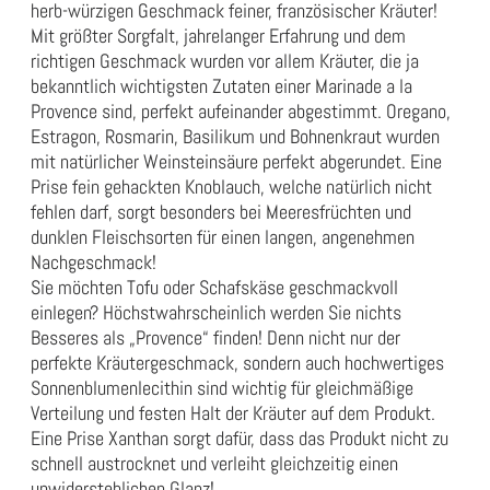
herb-würzigen Geschmack feiner, französischer Kräuter!
Mit größter Sorgfalt, jahrelanger Erfahrung und dem
richtigen Geschmack wurden vor allem Kräuter, die ja
bekanntlich wichtigsten Zutaten einer Marinade a la
Provence sind, perfekt aufeinander abgestimmt. Oregano,
Estragon, Rosmarin, Basilikum und Bohnenkraut wurden
mit natürlicher Weinsteinsäure perfekt abgerundet. Eine
Prise fein gehackten Knoblauch, welche natürlich nicht
fehlen darf, sorgt besonders bei Meeresfrüchten und
dunklen Fleischsorten für einen langen, angenehmen
Nachgeschmack!
Sie möchten Tofu oder Schafskäse geschmackvoll
einlegen? Höchstwahrscheinlich werden Sie nichts
Besseres als „Provence“ finden! Denn nicht nur der
perfekte Kräutergeschmack, sondern auch hochwertiges
Sonnenblumenlecithin sind wichtig für gleichmäßige
Verteilung und festen Halt der Kräuter auf dem Produkt.
Eine Prise Xanthan sorgt dafür, dass das Produkt nicht zu
schnell austrocknet und verleiht gleichzeitig einen
unwiderstehlichen Glanz!