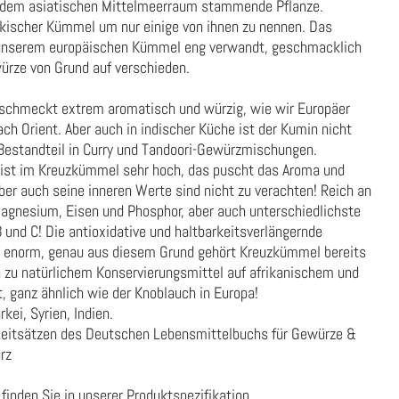
 dem asiatischen Mittelmeerraum stammende Pflanze.
ischer Kümmel um nur einige von ihnen zu nennen. Das
t unserem europäischen Kümmel eng verwandt, geschmacklich
würze von Grund auf verschieden.
chmeckt extrem aromatisch und würzig, wie wir Europäer
h Orient. Aber auch in indischer Küche ist der Kumin nicht
r Bestandteil in Curry und Tandoori-Gewürzmischungen.
 ist im Kreuzkümmel sehr hoch, das puscht das Aroma und
ber auch seine inneren Werte sind nicht zu verachten! Reich an
Magnesium, Eisen und Phosphor, aber auch unterschiedlichste
 und C! Die antioxidative und haltbarkeitsverlängernde
 enorm, genau aus diesem Grund gehört Kreuzkümmel bereits
 zu natürlichem Konservierungsmittel auf afrikanischem und
 ganz ähnlich wie der Knoblauch in Europa!
kei, Syrien, Indien.
Leitsätzen des Deutschen Lebensmittelbuchs für Gewürze &
rz
finden Sie in unserer
Produktspezifikation
.