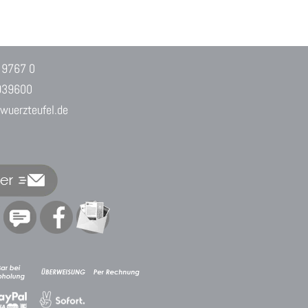
 9767 0
939600
uerzteufel.de