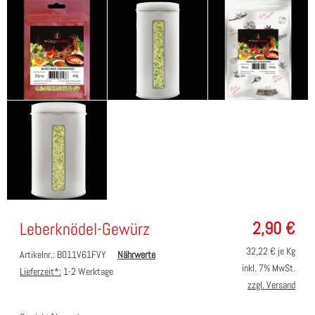
2,90
€
Leberknödel-Gewürz
32,22
€ je Kg
Artikelnr.: B011V61FVY
Nährwerte
inkl. 7% MwSt.
Lieferzeit*:
1-2 Werktage
zzgl. Versand