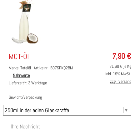
7,90
€
MCT-Öl
31,60
€ je Kg
Marke: Tafelöl
Artikelnr.: B07SPKQ2BM
inkl. 19% MwSt.
Nährwerte
zzgl. Versand
Lieferzeit*:
3 Werktage
Gewicht/Verpackung