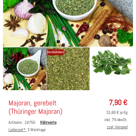
7,90
€
Majoran, gerebelt
(Thüringer Majoran)
31,60
€ je Kg
inkl. 7% MwSt.
Artikelnr.: 24750
Nährwerte
zzgl. Versand
Lieferzeit*:
3 Werktage