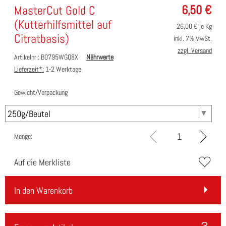
6,50
€
MasterCut Gold C
(Kutterhilfsmittel auf
26,00
€ je Kg
Citratbasis)
inkl. 7% MwSt.
zzgl. Versand
Artikelnr.: B0795WGQ8X
Nährwerte
Lieferzeit*:
1-2 Werktage
Gewicht/Verpackung
Menge:
Auf die Merkliste
In den Warenkorb