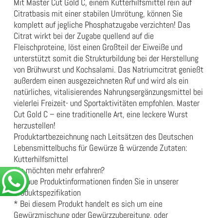
Mit Master Cut Gold C, einem Kutterhilfsmittel rein auf
Citratbasis mit einer stabilen Umrötung, können Sie
komplett auf jegliche Phosphatzugabe verzichten! Das
Citrat wirkt bei der Zugabe quellend auf die
Fleischproteine, löst einen Großteil der Eiweiße und
unterstützt somit die Strukturbildung bei der Herstellung
von Brühwurst und Kochsalami. Das Natriumcitrat genießt
außerdem einen ausgezeichneten Ruf und wird als ein
natürliches, vitalisierendes Nahrungsergänzungsmittel bei
vielerlei Freizeit- und Sportaktivitäten empfohlen. Master
Cut Gold C – eine traditionelle Art, eine leckere Wurst
herzustellen!
Produktartbezeichnung nach Leitsätzen des Deutschen
Lebensmittelbuchs für Gewürze & würzende Zutaten:
Kutterhilfsmittel
Sie möchten mehr erfahren?
Genaue Produktinformationen finden Sie in unserer
Produktspezifikation
* Bei diesem Produkt handelt es sich um eine
Gewürzmischung oder Gewürzzubereitung, oder