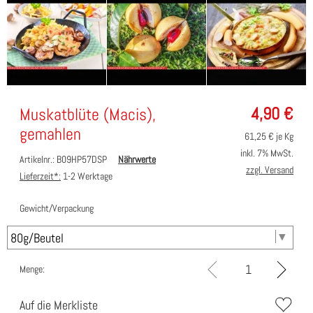
4,90
€
Muskatblüte (Macis),
gemahlen
61,25
€ je Kg
inkl. 7% MwSt.
Artikelnr.: B09HP57DSP
Nährwerte
zzgl. Versand
Lieferzeit*:
1-2 Werktage
Gewicht/Verpackung
Menge:
Auf die Merkliste