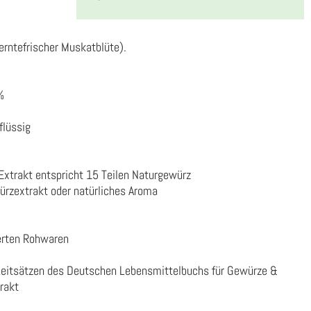
erntefrischer Muskatblüte).
%
flüssig
Extrakt entspricht 15 Teilen Naturgewürz
rzextrakt oder natürliches Aroma
erten Rohwaren
Leitsätzen des Deutschen Lebensmittelbuchs für Gewürze &
rakt