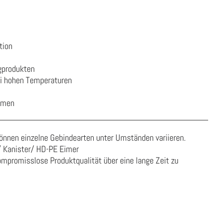
tion
igprodukten
ei hohen Temperaturen
ismen
önnen einzelne Gebindearten unter Umständen variieren.
/ Kanister/ HD-PE Eimer
mpromisslose Produktqualität über eine lange Zeit zu