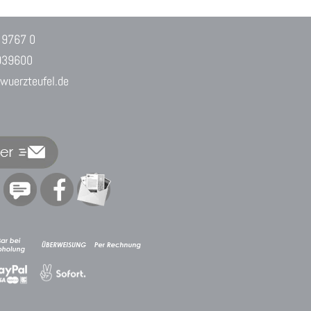
 9767 0
939600
uerzteufel.de