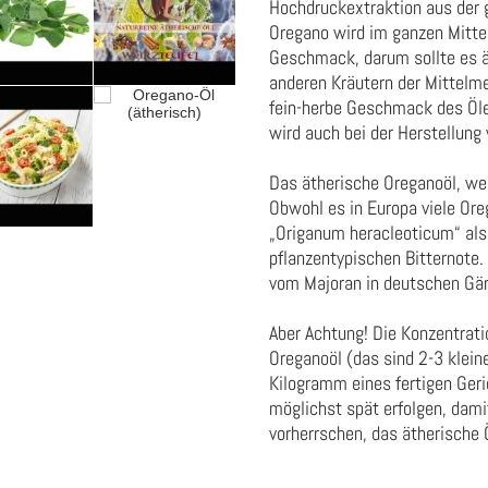
Hochdruckextraktion aus der 
Oregano wird im ganzen Mitte
Geschmack, darum sollte es ä
anderen Kräutern der Mittelm
fein-herbe Geschmack des Öles
wird auch bei der Herstellung
Das ätherische Oreganoöl, wel
Obwohl es in Europa viele Or
„Origanum heracleoticum“ als 
pflanzentypischen Bitternote
vom Majoran in deutschen Gär
Aber Achtung! Die Konzentrat
Oreganoöl (das sind 2-3 klein
Kilogramm eines fertigen Geri
möglichst spät erfolgen, dam
vorherrschen, das ätherische 