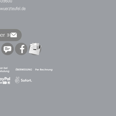
939600
uerzteufel.de