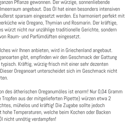
ganzen Pflanze gewonnen. Der würzige, sonnenliebende
lmeerraum angebaut. Das Öl hat einen besonders intensiven
ußerst sparsam eingesetzt werden. Es harmoniert perfekt mit
eerküche wie Oregano, Thymian und Rosmarin. Der kräftige,
 würzt nicht nur unzählige traditionelle Gerichte, sondern
 von Raum- und Parfümdüften eingesetzt.
ches wir Ihnen anbieten, wird in Griechenland angebaut.
eganoarten gibt, empfinden wir den Geschmack der Gattung
typisch. Kräftig, würzig-frisch mit einer sehr dezenten
. Dieser Oreganoart unterscheidet sich im Geschmack nicht
ten.
ion des ätherischen Oreganumöles ist enorm! Nur 0,04 Gramm
e Tropfen aus der mitgelieferten Pipette) würzen etwa 2
chtes, mühelos und kräftig! Die Zugabe sollte jedoch
it hohe Temperaturen, welche beim Kochen oder Backen
Öl nicht unnötig verdampfen!