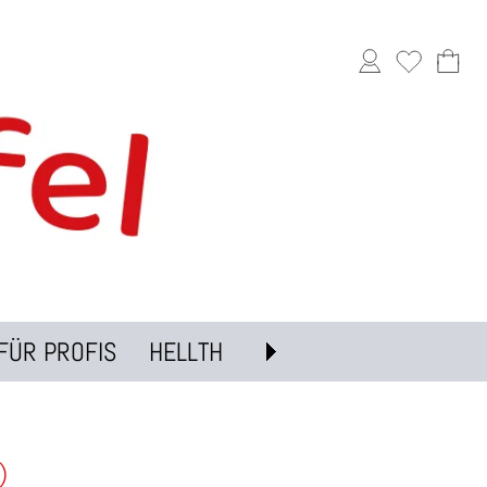
FÜR PROFIS
HELLTH
)