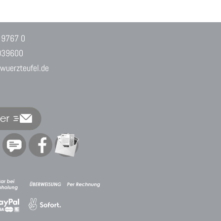
 9767 0
939600
uerzteufel.de