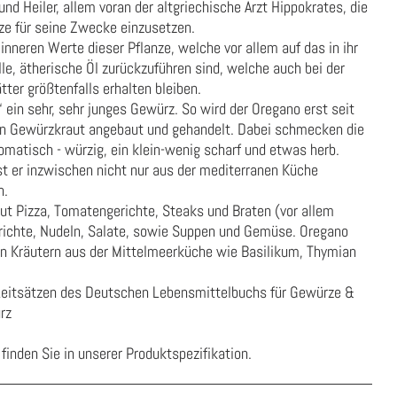
nd Heiler, allem voran der altgriechische Arzt Hippokrates, die
ze für seine Zwecke einzusetzen.
nneren Werte dieser Pflanze, welche vor allem auf das in ihr
le, ätherische Öl zurückzuführen sind, welche auch bei der
ter größtenfalls erhalten bleiben.
“ ein sehr, sehr junges Gewürz. So wird der Oregano erst seit
in Gewürzkraut angebaut und gehandelt. Dabei schmecken die
omatisch - würzig, ein klein-wenig scharf und etwas herb.
st er inzwischen nicht nur aus der mediterranen Küche
n.
ut Pizza, Tomatengerichte, Steaks und Braten (vor allem
erichte, Nudeln, Salate, sowie Suppen und Gemüse. Oregano
en Kräutern aus der Mittelmeerküche wie Basilikum, Thymian
Leitsätzen des Deutschen Lebensmittelbuchs für Gewürze &
rz
finden Sie in unserer
Produktspezifikation
.