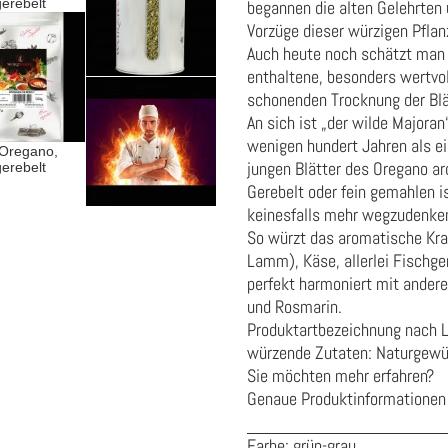
begannen die alten Gelehrten u
Vorzüge dieser würzigen Pflan
Auch heute noch schätzt man i
enthaltene, besonders wertvol
schonenden Trocknung der Blät
An sich ist „der wilde Majoran
wenigen hundert Jahren als e
jungen Blätter des Oregano ar
Gerebelt oder fein gemahlen i
keinesfalls mehr wegzudenke
So würzt das aromatische Kra
Lamm), Käse, allerlei Fischg
perfekt harmoniert mit ander
und Rosmarin.
Produktartbezeichnung nach 
würzende Zutaten:
Naturgewü
Sie möchten mehr erfahren?
Genaue Produktinformationen 
Farbe: grün-grau