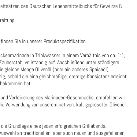
Leitsätzen des Deutschen Lebensmittelbuchs für Gewürze &
reitung
finden Sie in unserer
Produktspezifikation
.
ockenmarinade in Trinkwasser in einem Verhältnis von ca. 1:1,
auberstab, vollständig auf. Anschließend unter ständigem
e gleiche Menge Olivenöl (oder ein anderes Speiseöl)
tig, sobald sie eine gleichmäßige, cremige Konsistenz erreicht
z bekommen hat.
g und Verfeinerung des Marinaden-Geschmacks, empfehlen wir
 die Verwendung von unserem nativen,
kalt gepressten Olivenöl
die Grundlage eines jeden erfolgreichen Grillabends.
Auswahl an traditionellen, aber auch neuen und ausgefallenen