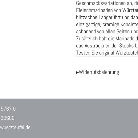
Geschmacksvariationen an, dami
Fleischmarinaden von Würzteu
blitzschnell angerührt und da
einzigartige, cremige Konsiste
schonend von allen Seiten und 
Zusätzlich hält die Marinade d
das Austrocknen der Steaks be
Testen Sie original Würzteufel
▸Widerrufsbelehrung
 9767 0
939600
uerzteufel.de