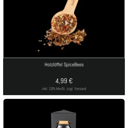
Holzlöffel SpiceBees
4,99
€
inkl. 19% MwSt.
zzgl. Versand