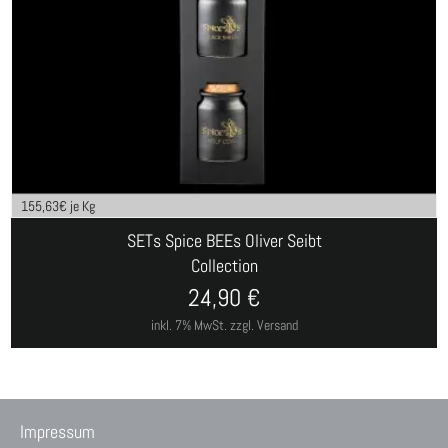
155,63
€ je Kg
SETs Spice BEEs Oliver Seibt
Collection
24,90
€
inkl. 7% MwSt.
zzgl. Versand
Impressum