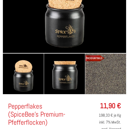
11,90
€
Pepperflakes
(SpiceBee's Premium-
198,33
€ je Kg
Pfefferflocken)
inkl. 7% MwSt.