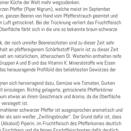
keiner Küche der Welt mehr wegzudenken.
rzen Pfeffer (Piper Nigrum), welche meist im September
fen, ganzen Beeren von Hand vom Pfefferstrauch geerntet und
n Luft getrocknet. Bei der Trocknung verliert das Fruchtfleisch
berfläche färbt sich in die uns so bekannte braun-schwarze
 der noch unreifer Beerenschoten sind zu dieser Zeit sehr
alt an pfeffereigenem Schärfestoff Piperin ist zu dieser Zeit
alt am natürlichem, ätherischem Öl. Weiterhin enthalten reife
ruppen A und B und das Vitamin K. Mineralstoffe wie Eisen
das herausragende Profilbild des beliebtesten Gewürzes der
gnen sich hervorragend dazu, Gemüse wie Tomaten, Gurken
 einzulegen. Richtig gelagerte, getrocknete Pfefferkörner
kaum etwas an ihrem Geschmack und Aroma, da die Oberfläche
 versiegelt ist.
gemahlener schwarzer Pfeffer ist ausgesprochen aromatisch und
er als sein weißer „Zwillingsbruder“. Der Grund dafür ist, dass
 (Alkaloid) Piperin, im Fruchtfleisch des Pfefferkornes deutlich
m Fruchtkern und die feinen Fruchtfleischnoten dafür deutlich