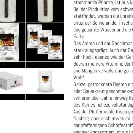
stammende Pflanze, ist aus 
Bei der Produktion vom schwa
stattfindet, werden die unrei
unter der Sonne an der frische
das gesamte Wasser und die O
Farbe.
Das Aroma und der Geschmack,
stark ausgeprägt. Auch der Geh
sehr hoch, ebenso wie der Geh
Beeren mehrere Vitamine der G
und Mangan vervollständigen 
Welt!
Ganze, getrocknete Beeren ei
oder Sauerkraut geschmackvoll
verlieren über Jahre hinweg 
des Kornes nahezu vollständig
Aus der Pfeffermühle frisch 
fruchtig, aber auch etwas mild
der pfeffereigene Schärfestoff
weniger konzentriert ist als i