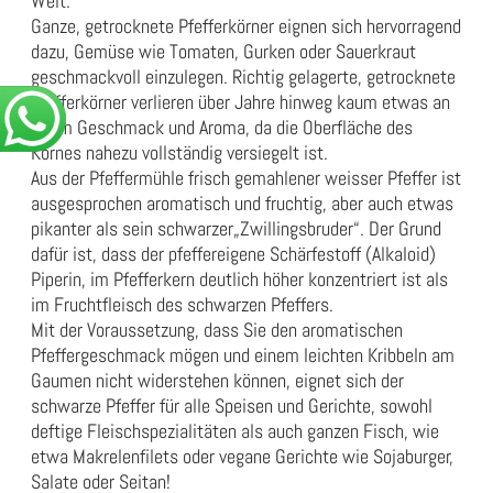
Welt.
Ganze, getrocknete Pfefferkörner eignen sich hervorragend
dazu, Gemüse wie Tomaten, Gurken oder Sauerkraut
geschmackvoll einzulegen. Richtig gelagerte, getrocknete
Pfefferkörner verlieren über Jahre hinweg kaum etwas an
ihrem Geschmack und Aroma, da die Oberfläche des
Kornes nahezu vollständig versiegelt ist.
Aus der Pfeffermühle frisch gemahlener weisser Pfeffer ist
ausgesprochen aromatisch und fruchtig, aber auch etwas
pikanter als sein schwarzer„Zwillingsbruder“. Der Grund
dafür ist, dass der pfeffereigene Schärfestoff (Alkaloid)
Piperin, im Pfefferkern deutlich höher konzentriert ist als
im Fruchtfleisch des schwarzen Pfeffers.
Mit der Voraussetzung, dass Sie den aromatischen
Pfeffergeschmack mögen und einem leichten Kribbeln am
Gaumen nicht widerstehen können, eignet sich der
schwarze Pfeffer für alle Speisen und Gerichte, sowohl
deftige Fleischspezialitäten als auch ganzen Fisch, wie
etwa Makrelenfilets oder vegane Gerichte wie Sojaburger,
Salate oder Seitan!