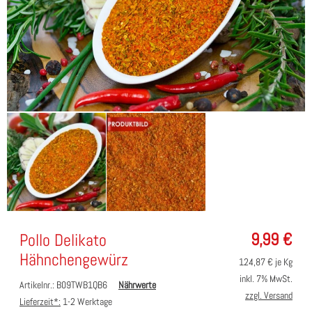
9,99
€
Pollo Delikato
Hähnchengewürz
124,87
€ je Kg
inkl. 7% MwSt.
Artikelnr.: B09TWB1QB6
Nährwerte
zzgl. Versand
Lieferzeit*:
1-2 Werktage