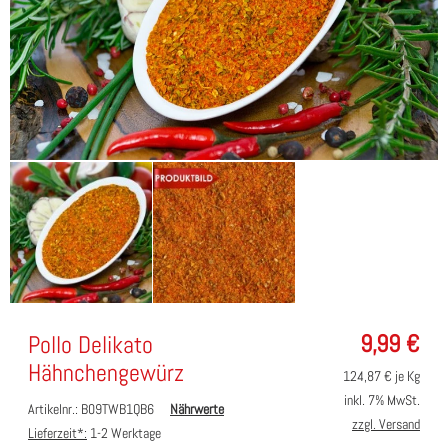
9,99
€
Pollo Delikato
Hähnchengewürz
124,87
€ je Kg
inkl. 7% MwSt.
Artikelnr.: B09TWB1QB6
Nährwerte
zzgl. Versand
Lieferzeit*:
1-2 Werktage