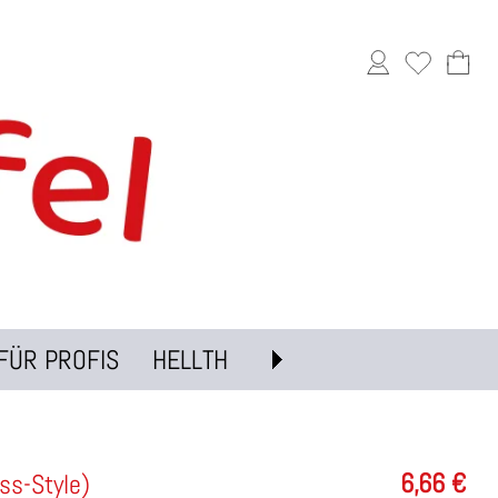
FÜR PROFIS
HELLTH
6,66
€
ss-Style)