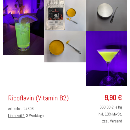
9,90
€
Riboflavin (Vitamin B2)
660,00
€ je Kg
Artikelnr.: 24808
inkl. 19% MwSt.
Lieferzeit*:
3 Werktage
zzgl. Versand