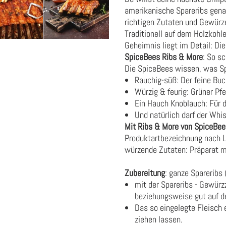
amerikanische Spareribs genau 
richtigen Zutaten und Gewürz
Traditionell auf dem Holzkohle
Geheimnis liegt im Detail: D
SpiceBees Ribs & More
: So s
Die SpiceBees wissen, was 
Rauchig-süß: Der feine Buc
Würzig & feurig: Grüner Pfef
Ein Hauch Knoblauch: Für d
Und natürlich darf der Whis
Mit Ribs & More von SpiceBees
Produktartbezeichnung nach 
würzende Zutaten: Präparat 
Zubereitung
: ganze Spareribs
mit der Spareribs - Gewürz
beziehungsweise gut auf de
Das so eingelegte Fleisch
ziehen lassen.