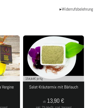
▸Widerrufsbelehrung
154,44
€ je Kg
a Vergine
Salat-Kräutermix mit Bärlauch
13,90
€
ab
ersand
inkl. 7% MwSt.
zzgl. Versand