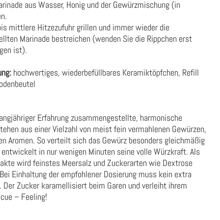
Marinade aus Wasser, Honig und der Gewürzmischung (in
en.
bis mittlere Hitzezufuhr grillen und immer wieder die
ellten Marinade bestreichen (wenden Sie die Rippchen erst
en ist).
ung:
hochwertiges, wiederbefüllbares Keramiktöpfchen, Refill
bodenbeutel
 langjähriger Erfahrung zusammengestellte, harmonische
tehen aus einer Vielzahl von meist fein vermahlenen Gewürzen,
en Aromen. So verteilt sich das Gewürz besonders gleichmäßig
 entwickelt in nur wenigen Minuten seine volle Würzkraft. Als
rakte wird feinstes Meersalz und Zuckerarten wie Dextrose
 Bei Einhaltung der empfohlener Dosierung muss kein extra
Der Zucker karamellisiert beim Garen und verleiht ihrem
ecue – Feeling!