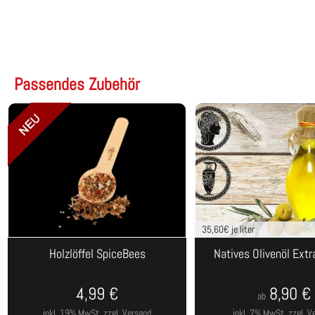
Passendes Zubehör
35,60
€ je liter
Holzlöffel SpiceBees
Natives Olivenöl Extr
4,99
€
8,90
€
ab
inkl. 19% MwSt.
zzgl. Versand
inkl. 7% MwSt.
zzgl. V