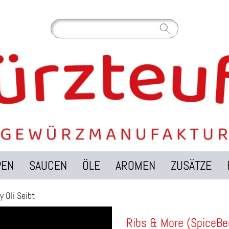
PEN
SAUCEN
ÖLE
AROMEN
ZUSÄTZE
y Oli Seibt
Ribs & More (SpiceBee