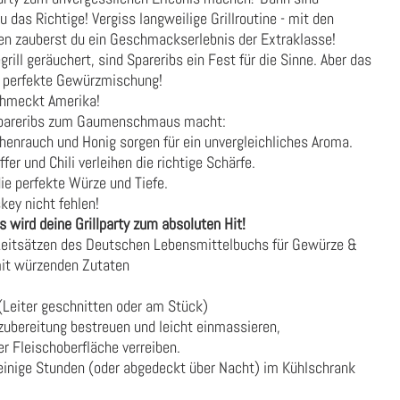
das Richtige! Vergiss langweilige Grillroutine - mit den
en zauberst du ein Geschmackserlebnis der Extraklasse!
grill geräuchert, sind Spareribs ein Fest für die Sinne. Aber das
ie perfekte Gewürzmischung!
chmeckt Amerika!
Spareribs zum Gaumenschmaus macht:
henrauch und Honig sorgen für ein unvergleichliches Aroma.
fer und Chili verleihen die richtige Schärfe.
ie perfekte Würze und Tiefe.
key nicht fehlen!
 wird deine Grillparty zum absoluten Hit!
Leitsätzen des Deutschen Lebensmittelbuchs für Gewürze &
mit würzenden Zutaten
 (Leiter geschnitten oder am Stück)
zubereitung bestreuen und leicht einmassieren,
r Fleischoberfläche verreiben.
 einige Stunden (oder abgedeckt über Nacht) im Kühlschrank