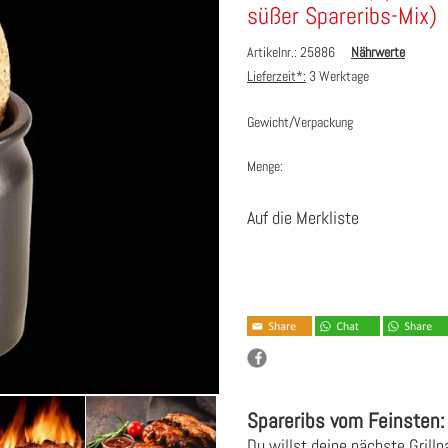
süßer Spareribs-Mix)
Artikelnr.: 25886
Nährwerte
Lieferzeit*:
3 Werktage
Gewicht/Verpackung
Menge:
Auf die Merkliste
Spareribs vom Feinsten: 
Du willst deine nächste Grill