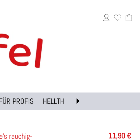
FÜR PROFIS
HELLTH
11,90
€
's rauchig-