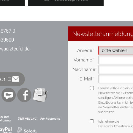
 9767 0
939600
uerzteufel.de